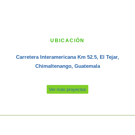
UBICACIÓN
Carretera Interamericana Km 52.5, El Tejar,
Chimaltenango, Guatemala
Ver más proyectos
Con una constante dedicación a la innovación en servicios y tecnología,